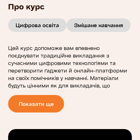
Про курс
Цифрова освіта
Змішане навчання
Цей курс допоможе вам впевнено
поєднувати традиційне викладання з
сучасними цифровими технологіями та
перетворити ґаджети й онлайн-платформи
на своїх помічників у навчанні. Матеріали
будуть цінними як для викладачів, що
працюють очно, так і для тих, хто навчає
дистанційно. Ви дізнаєтесь, як проєктувати
Показати ще
освітній процес за принципами зворотного
дизайну, організовувати змістовні синхронні
та асинхронні заняття, добирати цифрові
інструменти, створювати навчальний контент
і підтримувати активну участь учнів.