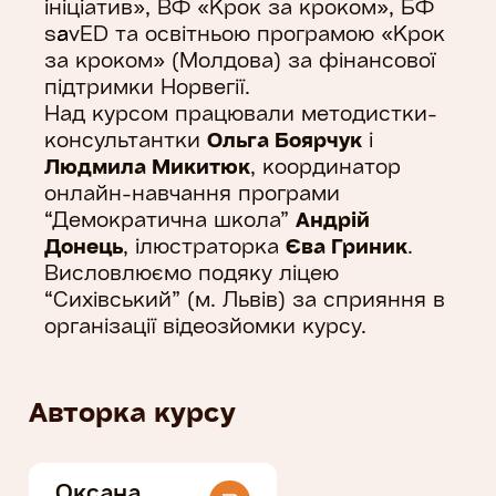
ініціатив», ВФ «Крок за кроком», БФ
savED та освітньою програмою «Крок
за кроком» (Молдова) за фінансової
підтримки Норвегії.
Над курсом працювали методистки-
консультантки
Ольга Боярчук
і
Людмила Микитюк
, координатор
онлайн-навчання програми
“Демократична школа”
Андрій
Донець
, ілюстраторка
Єва Гриник
.
Висловлюємо подяку ліцею
“Сихівський” (м. Львів) за сприяння в
організації відеозйомки курсу.
Авторка курсу
Оксана