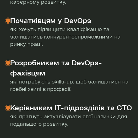
Наша команда посіла 2
competenc
кар'єрному розвитку.
місце 🥈
Початківцям у DevOps
які хочуть підвищити кваліфікацію та
залишатись конкурентоспроможними на
ринку праці.
Розробникам та DevOps-
фахівцям
які потребують skills-up, щоб залишатися на
гребні хвилі в професії.
Керівникам ІТ-підрозділів та СТО
які прагнуть актуалізувати свої навички для
подальшого розвитку.