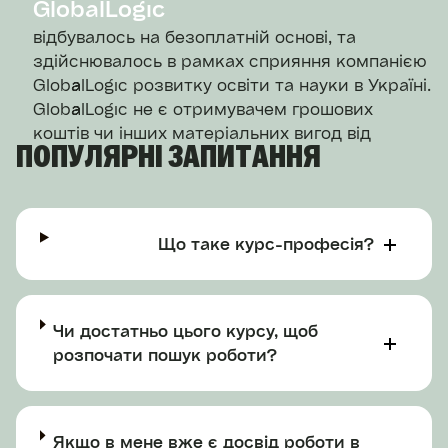
GlobalLogic
відбувалось на безоплатній основі, та
здійснювалось в рамках сприяння компанією
GlobalLogic розвитку освіти та науки в Україні.
GlobalLogic не є отримувачем грошових
коштів чи інших матеріальних вигод від
ПОПУЛЯРНІ ЗАПИТАННЯ
продажу курсу "DevOps та Kubernetes.
Практичний інтенсив+"
Що таке курс-професія?
Чи достатньо цього курсу, щоб
розпочати пошук роботи?
Якщо в мене вже є досвід роботи в