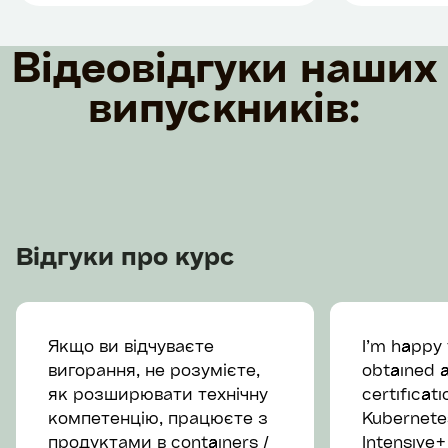
Комунік
◉
Безпека: RBAC, Image
Scanning, Secrets
Відеовідгуки наших
Здатніс
Management.
вислов
випускників:
◉
IaC: Terraform, Kubernetes
Навичк
Operators, cloud-
менедж
інфраструктура.
самоорг
◉
Хмари: Google Cloud.
Уміння 
◉
AI Platform Engineering: AI
задачі
Enablement, експлуатація AI-
екосистем, Agentic
Навички
Відгуки про курс
Frameworks (MCP/A2A),
розробка AI-агентів, AI
Gateways, AI Observability &
Evaluations.
Якщо ви відчуваєте
I’m happy 
вигорання, не розумієте,
obtained 
як розширювати технічну
certificat
компетенцію, працюєте з
Kubernetes
продуктами в containers /
Intensive