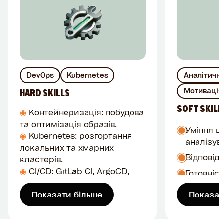
DevOps
Kubernetes
Аналітич
Мотиваці
HARD SKILLS
SOFT SKIL
◉
Контейнеризація: побудова
та оптимізація образів.
Уміння 
◉
Kubernetes: розгортання
аналізу
локальних та хмарних
Відпові
кластерів.
◉
CI/CD: GitLab CI, ArgoCD,
Готовні
Helm, Kustomize, Canary/Blue-
вчитися
Green деплой.
Показати більше
Показа
Уміння 
◉
Моніторинг: Prometheus,
самості
Grafana, Loki, OpenTelemetry.