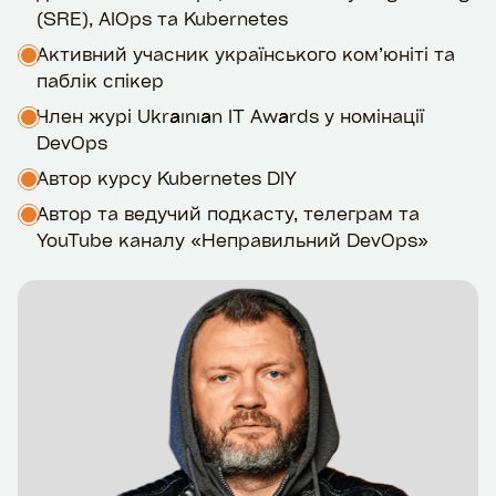
(SRE), AIOps та Kubernetes
Активний учасник українського ком’юніті та
паблік спікер
Член журі Ukrainian IT Awards у номінації
DevOps
Автор курсу Kubernetes DIY
Автор та ведучий подкасту, телеграм та
YouTube каналу «Неправильний DevOps»