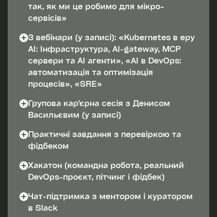
так, як ми це робимо для мікро-
сервісів»
3 вебінари (у записі): «Kubernetes в еру
AI: Інфраструктура, AI-gateway, MCP
сервери та AI агенти», «AI в DevOps:
автоматизація та оптимізація
процесів», «SRE»
Групова кар’єрна сесія з Денисом
Васильєвим (у записі)
Практичні завдання з перевіркою та
фідбеком
Хакатон (командна робота, реальний
DevOps-проєкт, пітчинг і фідбек)
Чат-підтримка з ментором і куратором
в Slack