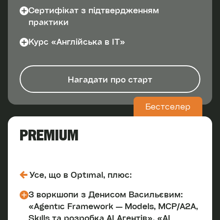
Сертифікат з підтвердженням
практики
Курс «Англійська в IT»
Нагадати про старт
Бестселер
PREMIUM
Усе, що в Optimal, плюс:
3 воркшопи з Денисом Васильєвим:
«Agentic Framework — Models, MCP/A2A,
Skills та розробка AI Агентів», «AI