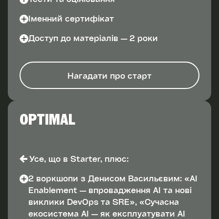
Іменний сертифікат
Доступ до матеріалів — 2 роки
Нагадати про старт
OPTIMAL
Усе, що в Starter, плюс:
2 воркшопи з Денисом Васильєвим: «AI
Enablement — впровадження AI та нові
виклики DevOps та SRE», «Сучасна
екосистема AI — як експлуатувати AI