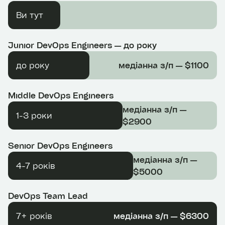
Ви тут
Junior DevOps Engineers — до року
до року
медіанна з/п — $1100
Middle DevOps Engineers
медіанна з/п —
1-3 роки
$2900
Senior DevOps Engineers
медіанна з/п —
4-7 років
$5000
DevOps Team Lead
7+ років
медіанна з/п — $6300