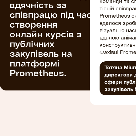
команди та сп
вдячність за
тісній співпр
співпрацю під час
Prometheus о
створення
вдалося зроб
візуально нас
онлайн курсів з
вдалою аніма
публічних
конструктивн
закупівель на
Фахівці Prome
залучені до п
платформі
створення , 
Тетяна Мішт
Prometheus.
уважність до 
директора 
реагували на 
сфери публ
допомагали л
закупівель
створення віз
контенту. За
професіоналі
Prometheus та
якості онлайн
присвячені п