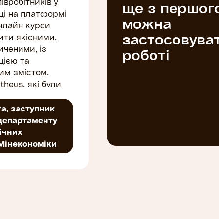
івробітників у
ще з першог
аці на платформі
можна
нлайн курси
застосовува
ити якісними,
иченими, із
роботі
цією та
им змістом.
theus, які були
роцесу їх
виявляли
а, заступник
деталей , швидко
департаменту
фідбек та
ічних
екторам під час
 Мінекономіки
уального
вдяки
зму команди
 досягнутій
 курси,
ублічним