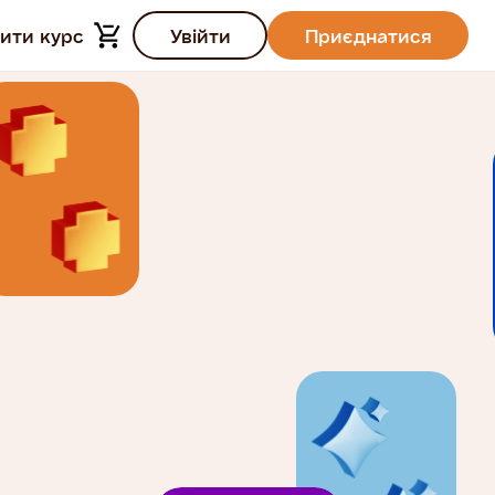
ити курс
Увійти
Приєднатися