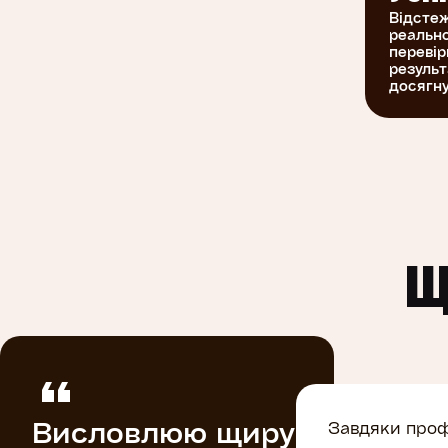
Відстеж
реально
перевір
результ
досягну
Щ
Висловлюю щиру
Завдяки проф