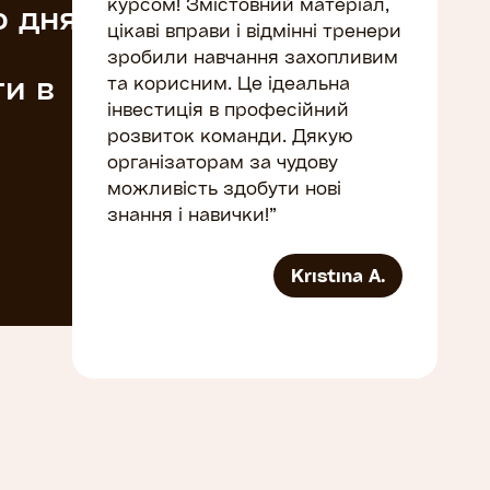
курсом! Змістовний матеріал,
о дня
цікаві вправи і відмінні тренери
зробили навчання захопливим
ти в
та корисним. Це ідеальна
інвестиція в професійний
розвиток команди. Дякую
організаторам за чудову
можливість здобути нові
знання і навички!”
Kristina A.