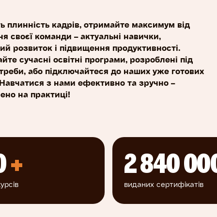
ь плинність кадрів, отримайте максимум від
я своєї команди – актуальні навички,
ий розвиток і підвищення продуктивності.
йте сучасні освітні програми, розроблені під
треби, або підключайтеся до наших уже готових
 Навчатися з нами ефективно та зручно –
ено на практиці!
0
+
2 840 00
урсів
виданих сертифікатів