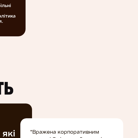
ільні
алітика
я.
ТЬ
 які
“Вражена корпоративним