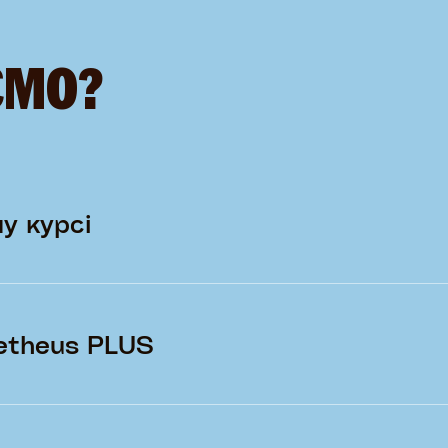
ЄМО?
у курсі
etheus PLUS