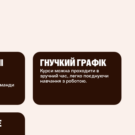
І
ГНУЧКИЙ ГРАФІК
Курси можна проходити в
зручний час, легко поєднуючи
навчання з роботою.
оманди
Е