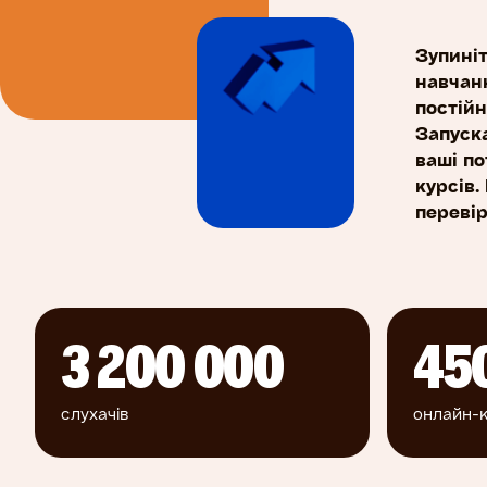
Зупиніт
навчанн
постійн
Запуска
ваші по
курсів.
перевір
3 200 000
45
слухачів
онлайн-к