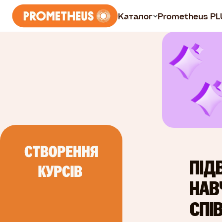
Каталог
Prometheus PL
Курси
Всі курси
Безплатні
Prometheus PLUS
ПІД
НАВ
СПІ