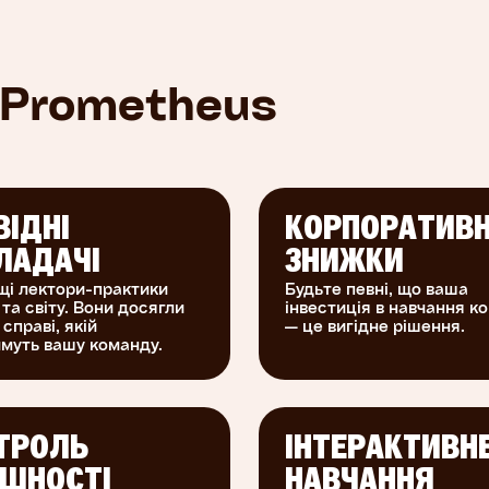
 Prometheus
ВІДНІ
КОРПОРАТИВН
ЛАДАЧІ
ЗНИЖКИ
щі лектори-практики
Будьте певні, що ваша
 та світу. Вони досягли
інвестиція в навчання к
 справі, якій
— це вигідне рішення.
муть вашу команду.
ТРОЛЬ
ІНТЕРАКТИВН
ІШНОСТІ
НАВЧАННЯ