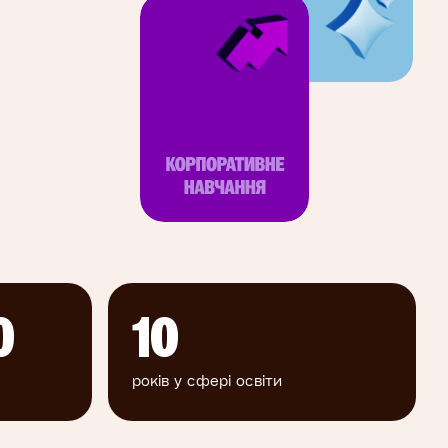
0
10
років у сфері освіти