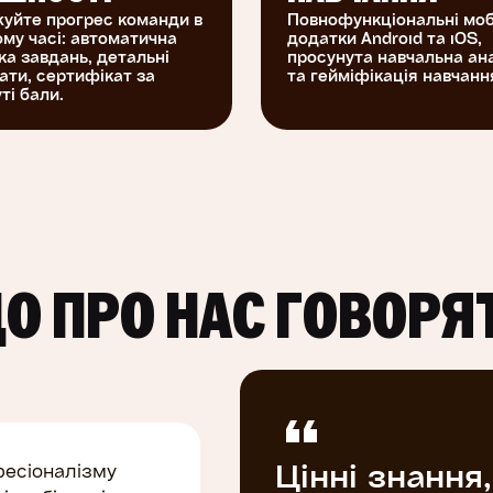
уйте прогрес команди в
Повнофункціональні моб
му часі: автоматична
додатки Android та iOS,
ка завдань, детальні
просунута навчальна ан
ати, сертифікат за
та гейміфікація навчанн
ті бали.
О ПРО НАС ГОВОРЯ
Цінні знання,
есіоналізму