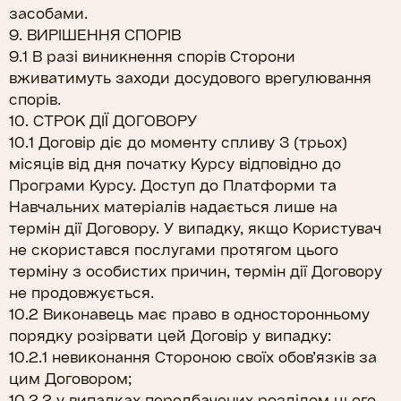
засобами.
9. ВИРІШЕННЯ СПОРІВ
9.1 В разі виникнення спорів Сторони
вживатимуть заходи досудового врегулювання
спорів.
10. СТРОК ДІЇ ДОГОВОРУ
10.1 Договір діє до моменту спливу 3 (трьох)
місяців від дня початку Курсу відповідно до
Програми Курсу. Доступ до Платформи та
Навчальних матеріалів надається лише на
термін дії Договору. У випадку, якщо Користувач
не скористався послугами протягом цього
терміну з особистих причин, термін дії Договору
не продовжується.
10.2 Виконавець має право в односторонньому
порядку розірвати цей Договір у випадку:
10.2.1 невиконання Стороною своїх обов’язків за
цим Договором;
10.2.2 у випадках передбачених розділом цього