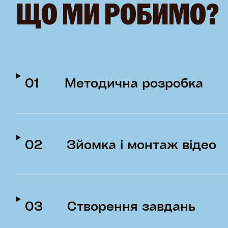
ЩО МИ РОБИМО?
01
Методична розробка
02
Зйомка і монтаж відео
03
Створення завдань