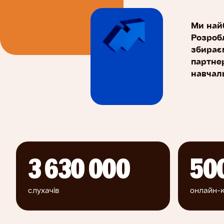
Ми най
Розроб
збирає
партне
навчаль
3 630 000
50
слухачів
онлайн-к