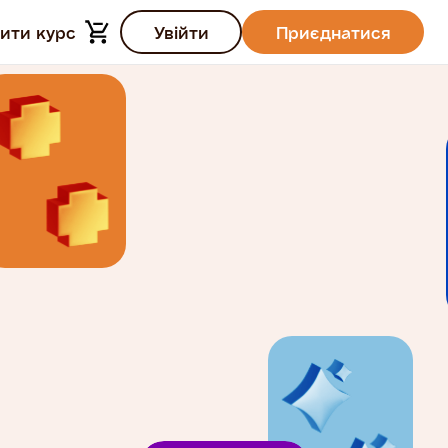
ити курс
Увійти
Приєднатися