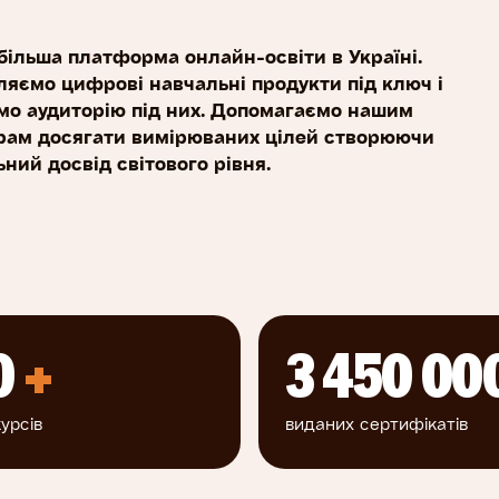
більша платформа онлайн-освіти в Україні.
ляємо цифрові навчальні продукти під ключ і
мо аудиторію під них. Допомагаємо нашим
рам досягати вимірюваних цілей створюючи
ний досвід світового рівня.
0
+
3 450 00
урсів
виданих сертифікатів