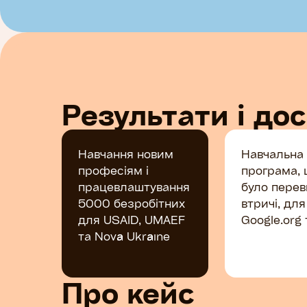
Результати і до
Навчання новим
Навчальна
професіям і
програма, ц
працевлаштування
було пере
5000 безробітних
втричі, для
для USAID, UMAEF
Google.org
та Nova Ukraine
Про кейс