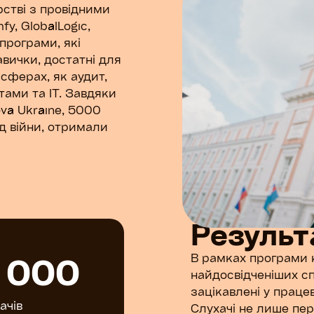
стві з провідними
fy, GlobalLogic,
програми, які
вички, достатні для
сферах, як аудит,
тами та IT. Завдяки
va Ukraine, 5000
ід війни, отримали
Результ
 000
В рамках програми 
найдосвідченіших спі
зацікавлені у праце
ачів
Слухачі не лише пер