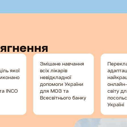
сягнення
Змішане навчання
Перекл
іль якої
всіх лікарів
адаптац
виконано
невідкладної
найкра
допомоги України
онлайн-
 та INCO
для МОЗ та
світу д
Всесвітнього банку
посольс
Україні