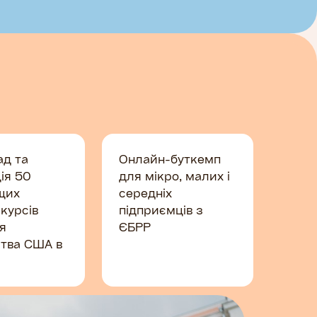
ад та
Онлайн-буткемп
ія 50
для мікро, малих і
щих
середніх
курсів
підприємців з
ля
ЄБРР
тва США в
Про