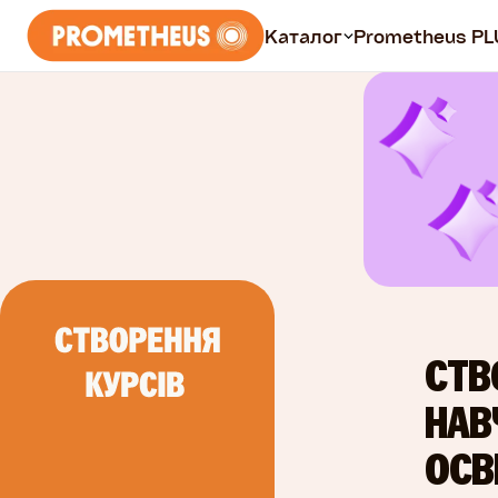
Каталог
Prometheus PL
Курси
Всі курси
Безплатні
Prometheus PLUS
СТВ
НАВ
ОСВ