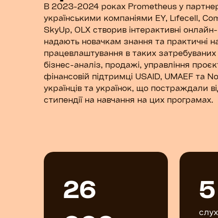
В 2023-2024 роках Prometheus у партнер
українськими компаніями EY, Lifecell, Com
SkyUp, OLX створив інтерактивні онлайн-
надають новачкам знання та практичні на
працевлаштування в таких затребуваних 
бізнес-аналіз, продажі, управління проєк
фінансовій підтримці USAID, UMAEF та No
українців та українок, що постраждали в
стипендії на навчання на цих програмах.
26
5
слух