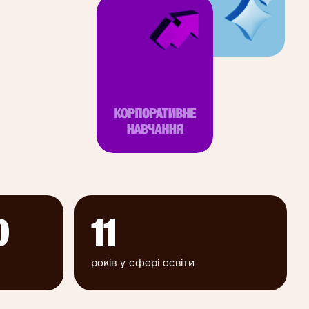
0
11
років у сфері освіти