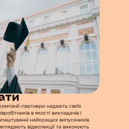
На замовл
роках мав 
постраждал
допомогти
збільшити
стипендіа
маркетинг
Програма 
яких у сер
включала 
ати
компанії-партнери надають своїх
3
вробітників в якості викладачів і
влаштуванні найкращих випускників.
еглядають відеолекції та виконують