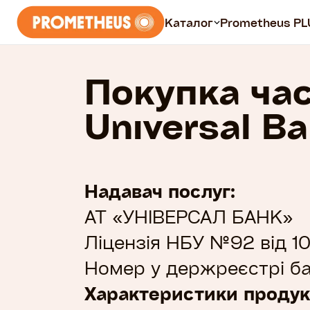
Каталог
Prometheus PL
Покупка ча
Курси
Universal B
Всі курси
Безплатні
Prometheus PLUS
Надавач послуг:
АТ «УНІВЕРСАЛ БАНК»
Ліцензія НБУ №92 від 10.
Номер у держреєстрі б
Характеристики продук