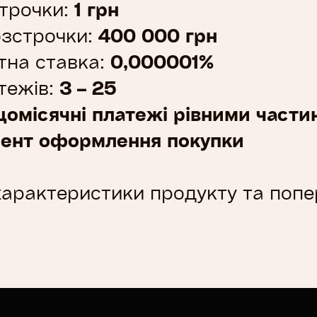
1 грн
трочки:
400 000 грн
зстрочки:
0,000001%
тна ставка:
3 – 25
тежів:
щомісячні платежі рівними части
ент оформлення покупки
 характеристики продукту та поп