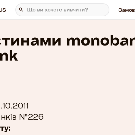
US
Замов
стинами monoba
ank
10.2011
анків №226
ту: