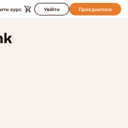
ити курс
Увійти
Приєднатися
nk