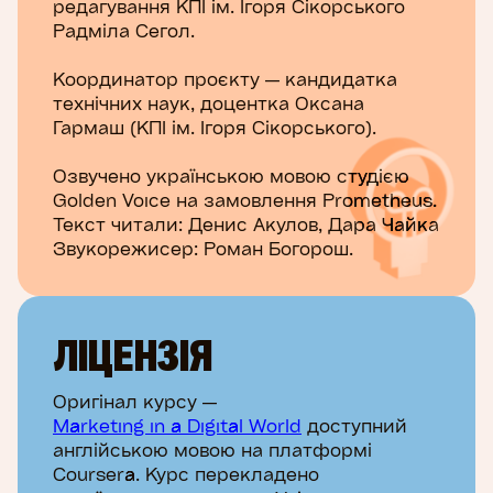
редагування КПІ ім. Ігоря Сікорського
Радміла Сегол.
Координатор проєкту — кандидатка
технічних наук, доцентка Оксана
Гармаш (КПІ ім. Ігоря Сікорського).
Озвучено українською мовою студією
Golden Voice на замовлення Prometheus.
Текст читали: Денис Акулов, Дара Чайка
Звукорежисер: Роман Богорош.
ЛІЦЕНЗІЯ
Оригінал курсу —
Marketing in a Digital World
доступний
англійською мовою на платформі
Coursera. Курс перекладено