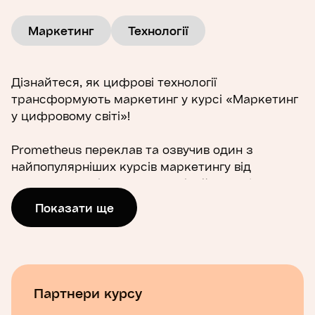
Маркетинг
Технології
Дізнайтеся, як цифрові технології
трансформують маркетинг у курсі «Маркетинг
у цифровому світі»!
Prometheus переклав та озвучив один з
найпопулярніших курсів маркетингу від
професора Університету Іллінойсу (Урбана-
Шампейн) Аріка Ріндфлейша, який допоможе
Показати ще
вам розібратися, як інтернет, смартфони та
інші цифрові інструменти змінюють підходи
компаній до взаємодії з аудиторією.
Запрошуємо вивчити, як цифрові технології
Партнери курсу
впливають на 4P = 4П: продукт, просування,