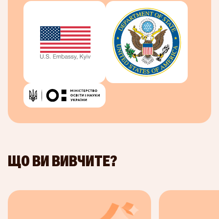
місце та ціну. У курсі ви знайдете цікаві
практичні завдання, відеоматеріали та розбір
кейсів, які сформують стратегічний погляд на
цифровий маркетинг і розширять знання про
нові можливості для бізнесу та споживачів у
цифрову епоху.
Усі матеріали курсу та можливість отримати
сертифікат доступні в будь-який час після
запису на курс.
ЩО ВИ ВИВЧИТЕ?