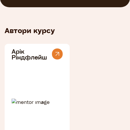
Автори курсу
Арік
Ріндфлейш