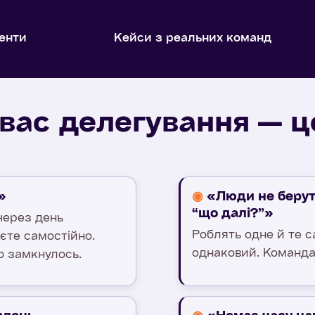
менти
Кейси з реальних команд
вас делегування — ц
»
◉
«Люди не берут
“що далі?”»
через день
Роблять одне й те с
єте самостійно.
однаковий. Команда 
ло замкнулось.