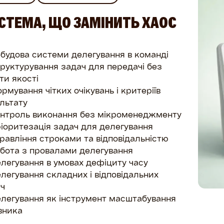
СТЕМА, ЩО ЗАМІНИТЬ ХАОС
будова системи делегування в команді
руктурування задач для передачі без
ти якості
рмування чітких очікувань і критеріїв
льтату
нтроль виконання без мікроменеджменту
іоритезація задач для делегування
равління строками та відповідальністю
бота з провалами делегування
легування в умовах дефіциту часу
легування складних і відповідальних
ч
легування як інструмент масштабування
вника