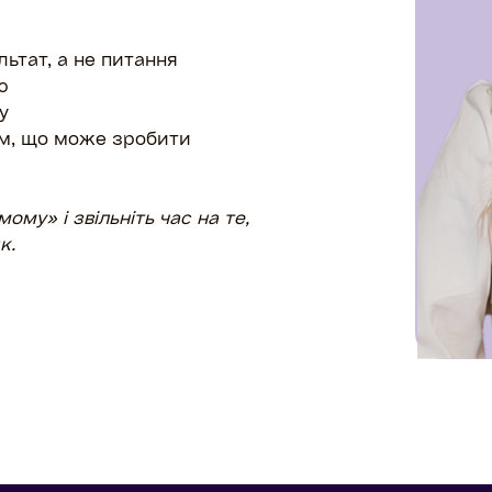
ьтат, а не питання
ю
у
им, що може зробити
му» і звільніть час на те,
к.