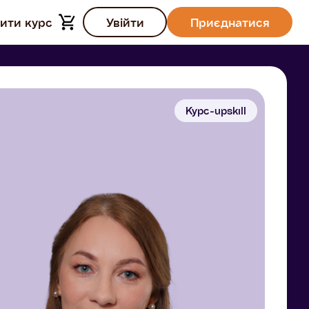
ити курс
Увійти
Приєднатися
Курс-upskill