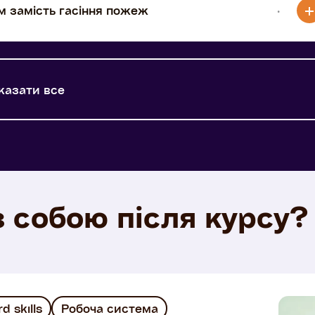
м замість гасіння пожеж
·
казати все
з собою після курсу?
d skills
Робоча система