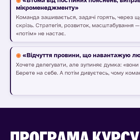
◉
«Втома від постійних пояснень, випра
мікроменеджменту»
Команда зашивається, задачі горять, через щ
скрізь. Стратегія, розвиток, масштабування —
«потім» не настає.
◉
«Відчуття провини, що навантажую л
Хочете делегувати, але зупиняє думка: «вони і
Берете на себе. А потім дивуєтесь, чому кома
ПРОГРАМА КУРСУ