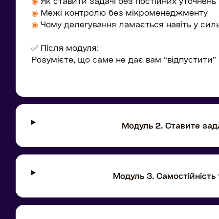
◉
Як ставити задачі без постійних уточнень
◉
Межі контролю без мікроменеджменту
◉
Чому делегування ламається навіть у силь
✅ Після модуля:
Розумієте, що саме не дає вам “відпустити” 
Модуль 2. Ставите зад
Модуль 3. Самостійність 