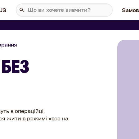
US
Замов
орання
 БЕЗ
уть в операційці,
ся жити в режимі «все на