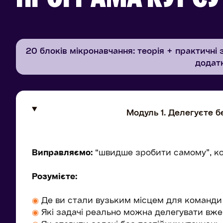
20 блоків мікронавчання: теорія + практичні
додат
Модуль 1. Делегуєте б
Виправляємо:
“швидше зробити самому”, ко
Розумієте:
◉
Де ви стали вузьким місцем для команди
◉
Які задачі реально можна делегувати вже