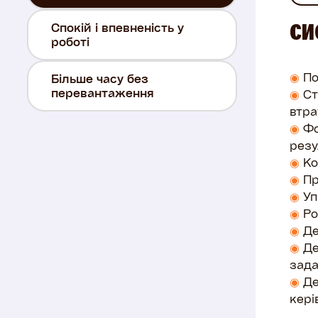
Спокій і впевненість у
СИ
роботі
◉
По
Більше часу без
перевантаження
◉
Ст
втра
◉
Фо
резу
◉
Ко
◉
Пр
◉
Уп
◉
Ро
◉
Де
◉
Де
зада
◉
Де
кері