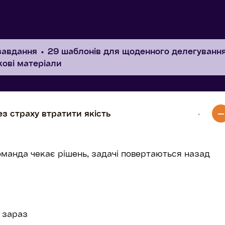
 завдання
29 шаблонів для щоденного делегуванн
кові матеріали
ез страху втратити якість
·
манда чекає рішень, задачі повертаються назад
 зараз