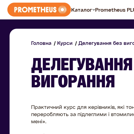
Каталог
Prometheus PL
Курси
Головна
Курси
Делегування без виг
Всі курси
ДЕЛЕГУВАННЯ
Безплатні
ВИГОРАННЯ
Prometheus PLUS
Практичний курс для керівників, які тон
переробляють за підлеглими і втомили
мені».