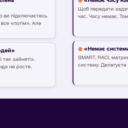
влень
◉
«Немає часу на
Щоб передати задач
о ви підключаєтесь
час. Часу немає. То
 все «потім». Але
◉
«Немає системи
юдей»
SMART, RACI, матриц
 так зайняті».
систему. Делегуєте
нда не росте.