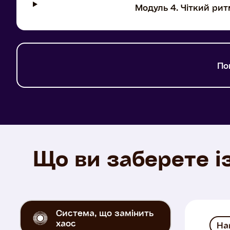
Модуль 4. Чіткий рит
По
Що ви заберете і
Система, що замінить
хаос
Har