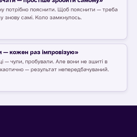
вчати — простіше зробити самому»
у потрібно пояснити. Щоб пояснити — треба
му знову самі. Коло замкнулось.
 — кожен раз імпровізую»
і — чули, пробували. Але вони не зшиті в
 хаотично — результат непередбачуваний.