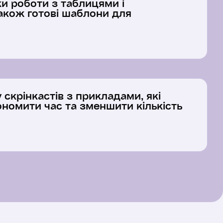
и роботи з таблицями і
акож готові шаблони для
 скрінкастів з прикладами, які
номити час та зменшити кількість