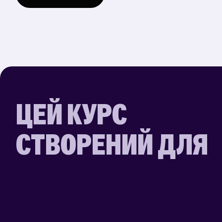
курсів.
«HR-метрики та HR-аналітика» — курс з циклу
«Фундамент HR», який ми створили з People Firs
професійним клубом HR та рекрутерів.
ЦЕЙ КУРС
СТВОРЕНИЙ ДЛЯ