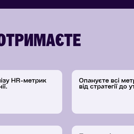
 ОТРИМАЄТЕ
лізу HR-метрик
Опануєте всі ме
ії.
від стратегії до