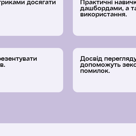
триками досягати
Практичні навичк
дашбордами, а т
використання.
презентувати
Досвід перегляду
в.
допоможуть зеко
помилок.