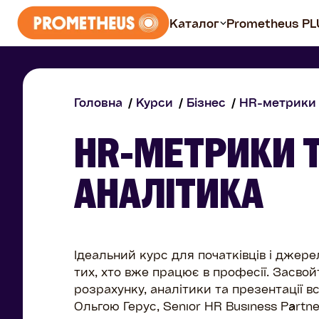
Каталог
Prometheus PL
Курси
Головна
Курси
Бізнес
HR-метрики
Всі курси
HR-МЕТРИКИ Т
Безплатні
АНАЛІТИКА
Prometheus PLUS
Ідеальний курс для початківців і джер
тих, хто вже працює в професії. Засвой
розрахунку, аналітики та презентації в
Ольгою Герус, Senior HR Business Partne