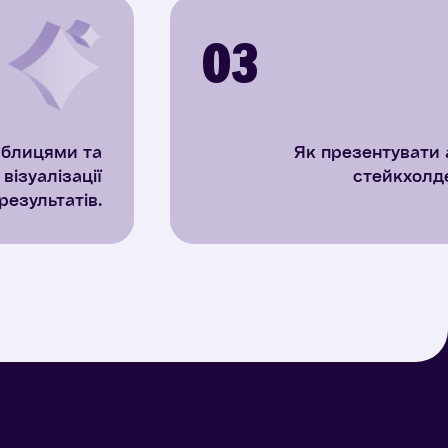
03
аблицями та
Як презентувати 
ізуалізації
стейкхолд
результатів.