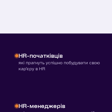
t Club,
HR-початківців
які прагнуть успішно побудувати свою
кар’єру в HR
HR-менеджерів