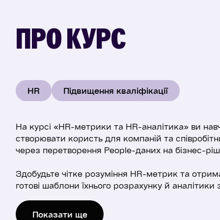
ПРО КУРС
HR
Підвищення кваліфікації
На курсі «HR-метрики та HR-аналітика» ви нав
створювати користь для компаній та співробітн
через перетворення People-даних на бізнес-ріш
Здобудьте чітке розуміння HR-метрик та отрим
готові шаблони їхнього розрахунку й аналітики
Герус — Senior HR Business Partner в Booking.co
консультантом, сертифікованим коучем та вик
Показати ще