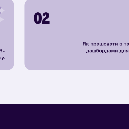
02
Як працювати з т
R-
дашбордами для в
у.