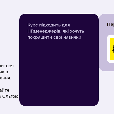
Па
Курс підходить для
HRменеджерів, які хочуть
покращити свої навички
читеся
иків
ення.
айте
 з Ольгою
m, HR-
ладачем