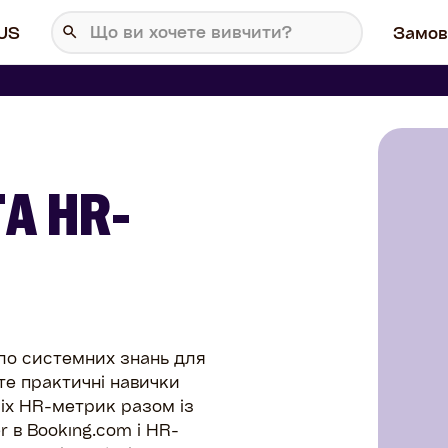
US
Замов
А HR-
ело системних знань для
те практичні навички
сіх HR-метрик разом із
r в Booking.com і HR-