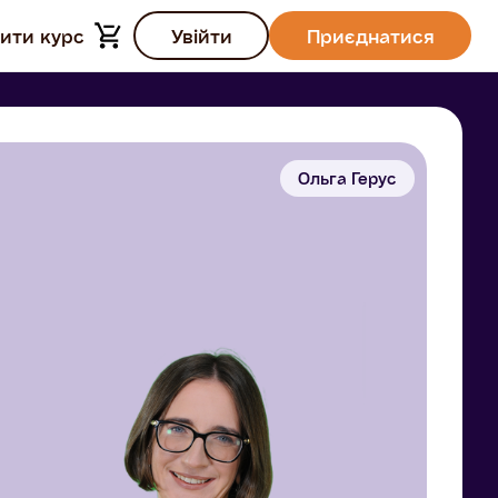
ити курс
Увійти
Приєднатися
Ольга Герус