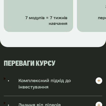
надає інформацію, куди звертатись, щоб
почати інвестувати та в подальшому
розвиватися як інвестор.
7 модулів = 7 тижнів
пер
навчання
ПЕРЕВАГИ КУРСУ
•
Комплексний підхід до
інвестування
•
Знання від лідерів