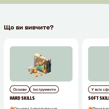
Що ви вивчите?
Основи
Інструменти
У всіх с
HARD SKILLS
SOFT SKIL
Основи інвестування
Формува