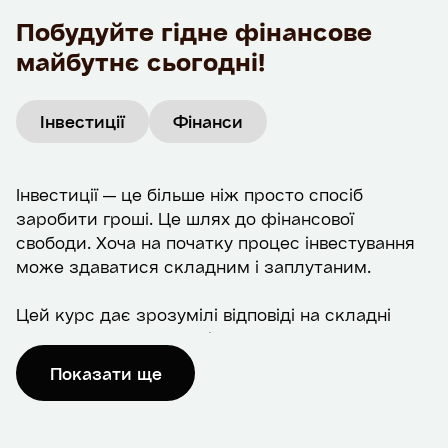
Побудуйте гідне фінансове
майбутнє сьогодні!
Інвестиції
Фінанси
Інвестиції — це більше ніж просто спосіб
заробити гроші. Це шлях до фінансової
свободи. Хоча на початку процес інвестування
може здаватися складним і заплутаним.
Цей курс дає зрозумілі відповіді на складні
питання для тих, хто тільки починає:
Показати ще
У чому економічна та особиста користь від
інвестування