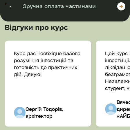
•
Зручна оплата частинами
Відгуки про курс
Курс дає необхідне базове
Цей курс 
розуміння інвестицій та
інвестиці
готовність до практичних
ліквідаці
дій. Дякую!
безграмот
Незалежно
студент, 
бізнесу. 
обережні
Вяче
Сергій Тодорів,
сподобати
дире
архітектор
«АЙБ