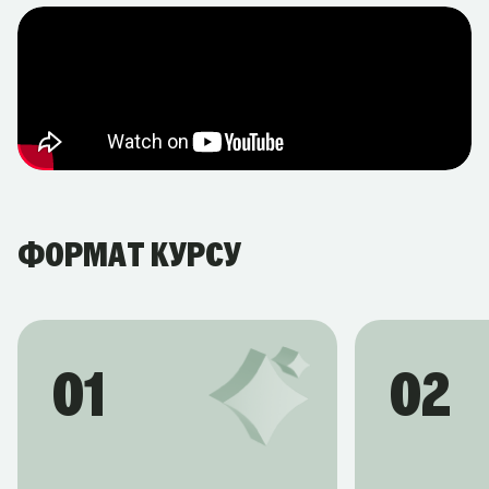
Які інвестиційні стратегії ефективні в 2026
році
Як підібрати активи відповідно до коротко-,
середньо- та довгострокових фінансових
цілей
Як обрати інвестиційного брокера
Як сформувати інвестиційний портфель
ФОРМАТ КУРСУ
Як уникнути найтиповіших помилок під час
інвестування
Що таке фінансові інструменти, як ними
користуватися
01
02
Як знайти надійні джерела інформації для
подальшого розвитку як інвестора
Курс охоплює ключові аспекти інвестування і