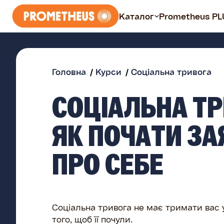
Каталог
Prometheus PL
Курси
Головна
Курси
Соціальна тривога
Всі курси
СОЦІАЛЬНА ТР
Безплатні
ЯК ПОЧАТИ З
Prometheus PLUS
ПРО СЕБЕ
Соціальна тривога не має тримати вас у
того, щоб її почули.