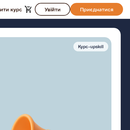
ити курс
Увійти
Приєднатися
Курс-upskill