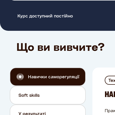
Курс доступний постійно
Що ви вивчите?
Навички саморегуляції
Те
НА
Soft skills
Прак
У результаті