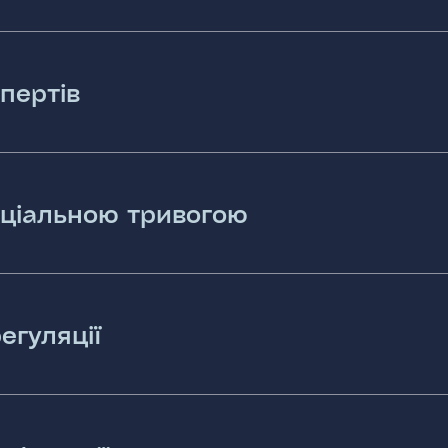
пертів
оціальною тривогою
егуляції