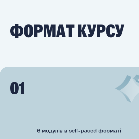
ФОРМАТ КУРСУ
01
6 модулів в self-paced форматі