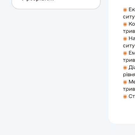
◉
Ек
ситу
◉
Ко
трив
◉
На
ситу
◉
Ем
трив
◉
Ді
рівн
◉
Ме
трив
◉
Ст