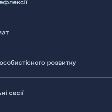
ефлексії
мат
особистісного розвитку
ні сесії