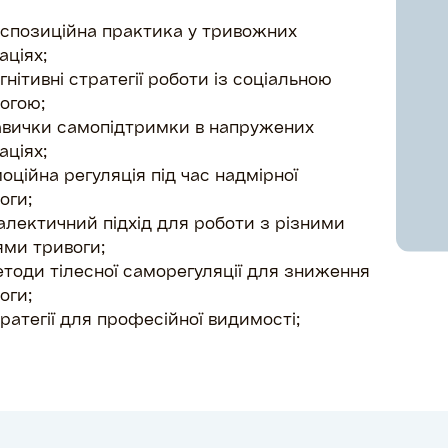
спозиційна практика у тривожних
аціях;
гнітивні стратегії роботи із соціальною
огою;
вички самопідтримки в напружених
аціях;
оційна регуляція під час надмірної
оги;
алектичний підхід для роботи з різними
ями тривоги;
тоди тілесної саморегуляції для зниження
оги;
ратегії для професійної видимості;