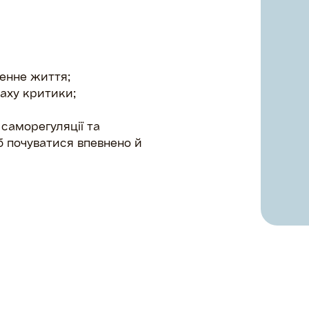
денне життя;
аху критики;
 саморегуляції та
б почуватися впевнено й