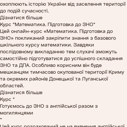
охоплюють історію України від заселення території
до подій сучасності.
Дізнатися більше
Курс “
Математика. Підготовка до ЗНО
“
Цей онлайн-курс «Математика. Підготовка до
ЗНО» покликаний закріпити знання з базового
шкільного курсу математики. Завдяки
послідовному викладанню тем слухачі зможуть
самостійно підготуватися до успішного складання
ЗНО та ДПА. Особливо корисним він буде
мешканцям тимчасово окупованої території Криму
та окремих районів Донецької та Луганської
областей.
Дізнатися більше
Курс “
Готуємось до ЗНО з англійської разом з
могилянцями
“
Цей курс розрахований не на вивчення англійської