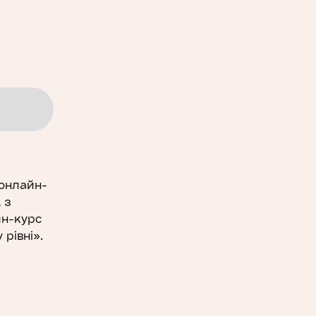
 онлайн-
 з
йн-курс
 рівні».
тивним