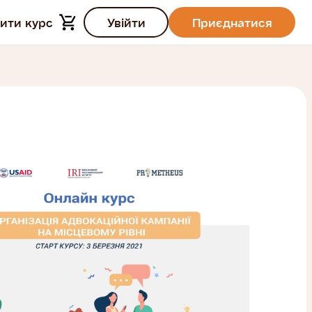
ити курс
Увійти
Приєднатися