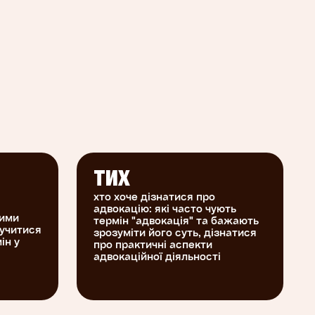
ТИХ
хто хоче дізнатися про
адвокацію: які часто чують
ними
термін "адвокація" та бажають
лучитися
зрозуміти його суть, дізнатися
ін у
про практичні аспекти
адвокаційної діяльності