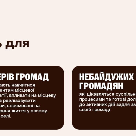
омаді, де
бі
 проблеми
ь для
 це
ЕРІВ ГРОМАД
НЕБАЙДУЖИХ
ток
ають навчитися
ГРОМАДЯН
ся з
ентам місцевої
ромадські
які цікавляться суспіль
тії, впливати на місцеву
процесами та готові до
а реалізовувати
до активних дій задля зм
иви, спрямовані на
своїй громаді
ення життя у своєму
 селі.