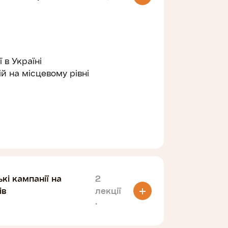
 в Україні
 на місцевому рівні
кі кампанії на
2
ів
лекції
·