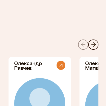
Олександр
Олекса
Равчев
Матвійч