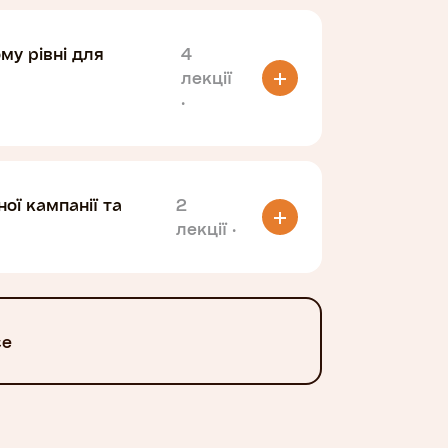
му рівні для
4
лекції
·
ої кампанії та
2
лекції
·
се