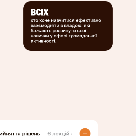
м
нізації
ВСІХ
хто хоче навчитися ефективно
дян, які
взаємодіяти з владою: які
ати
бажають розвинути свої
навички у сфері громадської
ї та
активності,
адяни
и.
рийняття рішень
6 лекцій
·