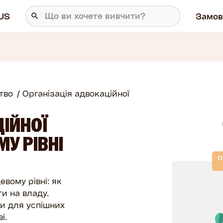
US
Замов
тво
Організація адвокаційної
ЦІЙНОЇ
МУ РІВНІ
евому рівні: як
и на владу.
ки для успішних
і.