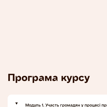
Надати громадським активістам та небайдужи
громадянам ключові знання і навички щодо орга
успішних адвокаційних кампаній. Онлайн-курс
спрямований на підготовку відповідальних грома
хочуть змінити свої громади на краще, реалізув
ініціативи через інструменти місцевої демократі
вплинути на владу. Під час курсу, активні гром
навчатимуться будувати адвокаційні кампанії на
місцевому рівні та відстоювати інтереси громад
Програма курсу
Модуль 1. Участь громадян у процесі п