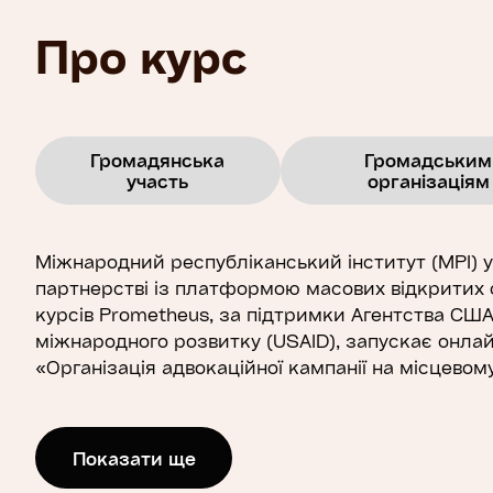
Про курс
Громадянська
Громадським
участь
організаціям
Міжнародний республіканський інститут (МРІ) у
партнерстві із платформою масових відкритих
курсів Prometheus, за підтримки Агентства США
міжнародного розвитку (USAID), запускає онла
«Організація адвокаційної кампанії на місцевому
Ти громадський активіст чи вважаєш себе ак
Показати ще
громадянином?