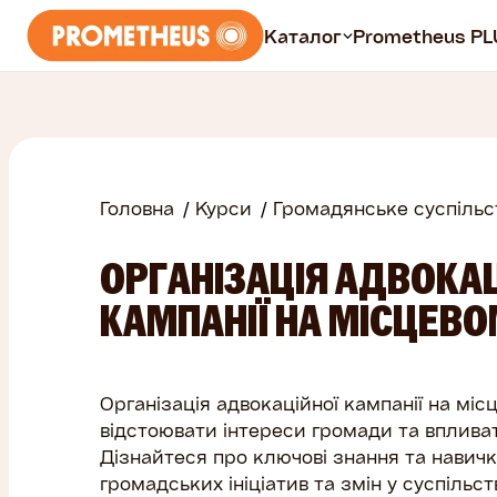
Каталог
Prometheus PL
Курси
Всі курси
Головна
Курси
Громадянське суспільс
Безплатні
ОРГАНІЗАЦІЯ АДВОКА
Prometheus PLUS
КАМПАНІЇ НА МІСЦЕВО
Організація адвокаційної кампанії на місц
відстоювати інтереси громади та впливат
Дізнайтеся про ключові знання та навич
громадських ініціатив та змін у суспільств