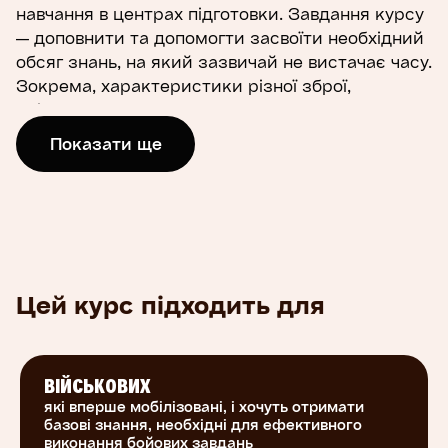
навчання в центрах підготовки. Завдання курсу
— доповнити та допомогти засвоїти необхідний
обсяг знань, на який зазвичай не вистачає часу.
Зокрема, характеристики різної зброї,
орієнтування, зв'язок, такмед, виживання в
польових умовах тощо.
Показати ще
Курс містить перевірені на практиці знання і
рекомендації від експертів, які мають бойовий
досвід з 2014 року й дотепер. Пройшовши його,
ви будете швидше і злагодженіше тренуватися
та виконувати бойові завдання. Це важливо,
Цей курс підходить для
адже ваша підготовка суттєво збільшує шанси
на виживання — ваші, а також побратимів і
посестер.
ВІЙСЬКОВИХ
Ви можете завантажити матеріали курсу і
які вперше мобілізовані, і хочуть отримати
вивчати їх офлайн, коли немає доступу до
базові знання, необхідні для ефективного
виконання бойових завдань
інтернету. Ви також можете повертатися до