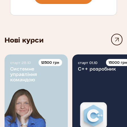
Нові курси
12500 грн
15000 гр
старт 29.10
старт 01.10
Системне
C++ розробник
управління
командою