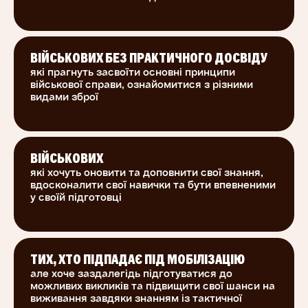
курсу в будь-який момент, щоб закріпити
знання.
ВІЙСЬКОВИХ БЕЗ ПРАКТИЧНОГО ДОСВІДУ
Навчальні матеріали розроблені командою
які прагнуть засвоїти основні принципи
волонтерів у співпраці з військовими
військової справи, ознайомитися з різними
експертами, медиками та психологами. Всі
видами зброї
учасники проєкту долучалися за власним
бажанням та на безоплатній основі.
ВІЙСЬКОВИХ
Курс створено в партнерстві з Центром
які хочуть оновити та доповнити свої знання,
спеціальної підготовки ASKOLD.
вдосконалити свої навички та бути впевненими
у своїй підготовці
ТИХ, ХТО ПІДПАДАЄ ПІД МОБІЛІЗАЦІЮ
але хоче заздалегідь підготуватися до
можливих викликів та підвищити свої шанси на
виживання завдяки знанням із тактичної