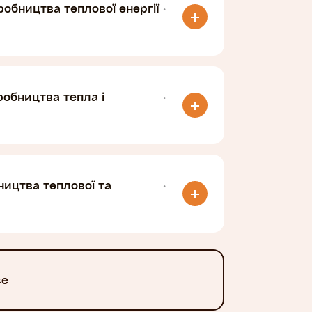
робництва теплової енергії
·
робництва тепла і
·
ництва теплової та
·
се