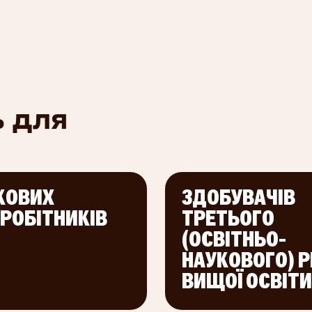
розвитку
мків
хівці з
на
ь для
о-
исокий
КОВИХ
ЗДОБУВАЧІВ
ВРОБІТНИКІВ
ТРЕТЬОГО
ивих
(ОСВІТНЬО-
НАУКОВОГО) Р
гетики як
ВИЩОЇ ОСВІТИ
ить