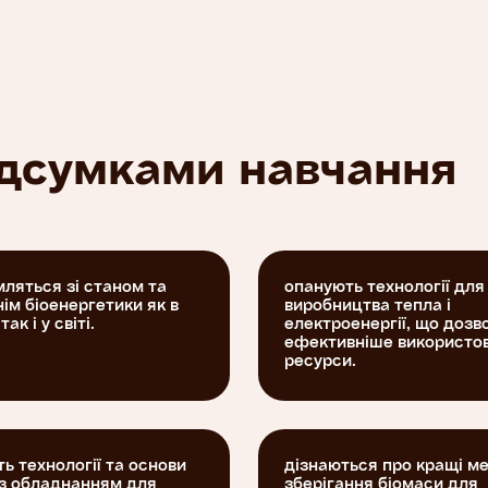
ься
ництва
нання для
икетів з
ня
підсумками навчання
гато
м не
ь, а й
оїй
ляться зі станом та
опанують технології для
ім біоенергетики як в
виробництва тепла і
так і у світі.
електроенергії, що дозв
ефективніше використо
ресурси.
ь технології та основи
дізнаються про кращі м
 з обладнанням для
зберігання біомаси для