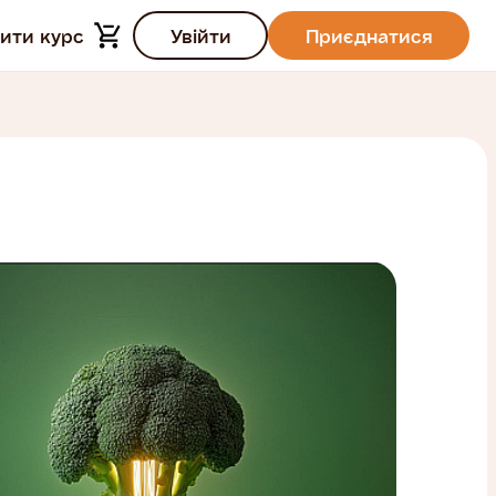
ити курс
Увійти
Приєднатися