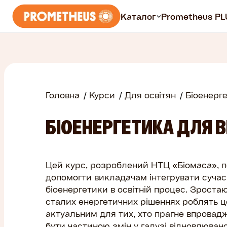
Каталог
Prometheus PL
Курси
Всі курси
Головна
Курси
Для освітян
Біоенерг
Безплатні
БІОЕНЕРГЕТИКА ДЛЯ 
Prometheus PLUS
Цей курс, розроблений НТЦ «Біомаса», 
допомогти викладачам інтегрувати сучасн
біоенергетики в освітній процес. Зростаю
сталих енергетичних рішеннях роблять ц
актуальним для тих, хто прагне впровадж
бути частиною змін у галузі відновлювано