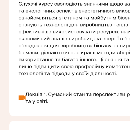
Слухачі курсу оволодіють знаннями щодо ва
та екологічних аспектів енергетичного вико
ознайомляться зі станом та майбутнім біоенерг
опанують технології для виробництва тепла 
ефективніше використовувати ресурси; навч
економічний аналіз виробництва енергії з бі
обладнання для виробництва біогазу та виро
біомаси; дізнаються про кращі методи збер
використання та багато іншого. Ці знання т
лише підвищити свою професійну компетентн
технології та підходи у своїй діяльності.
Лекція 1. Сучасний стан та перспективи р
та у світі.