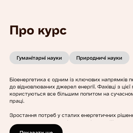
Про курс
Гуманітарні науки
Природничі науки
Біоенергетика є одним із ключових напрямків 
до відновлюваних джерел енергії. Фахівці з цієї 
користуються все більшим попитом на сучасно
праці.
Зростання потреб у сталих енергетичних рішен
прискорення технологічного та інноваційного ро
динамічна інтеграція новітніх методів в освітній
Показати ще