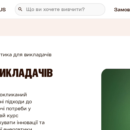
US
Замов
етика для викладачів
ВИКЛАДАЧІВ
покликаний
і підходи до
чі потреби у
ей курс
увати інновації та
ї енергетики.