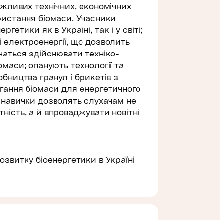
жливих технічних, економічних
ристання біомаси. Учасники
етики як в Україні, так і у світі;
і електроенергії, що дозволить
аться здійснювати техніко-
омаси; опанують технології та
бництва гранул і брикетів з
ігання біомаси для енергетичного
а навички дозволять слухачам не
ість, а й впроваджувати новітні
озвитку біоенергетики в Україні