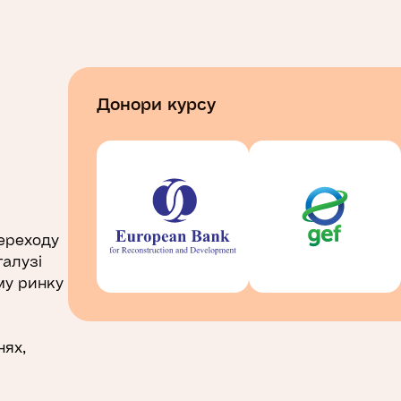
Донори курсу
переходу
галузі
му ринку
нях,
звитку,
 процес