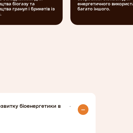
цтва біогазу та
енергетичного використ
цтва гранул і брикетів із
багато іншого.
.
озвитку біоенергетики в
·