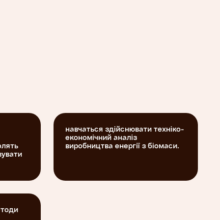
навчаться здійснювати техніко-
економічний аналіз
олять
виробництва енергії з біомаси.
вувати
етоди