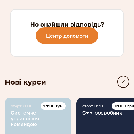
Не знайшли відповідь?
Центр допомоги
Нові курси
12500 грн
15000 гр
старт 29.10
старт 01.10
Системне
C++ розробник
управління
командою