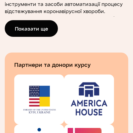
інструменти та засоби автоматизації процесу
відстежування коронавірусної хвороби.
Платформа Prometheus пропонує до вашої
уваги переклад українською мовою
Показати ще
найпопулярнішого у світі курсу з відстежування
контактів та запобігання поширенню хвороби.
Провідні фахівці галузі – викладачі Університету
Джонса Гопкінза – розробили та впровадили
масовий відкритий онлайн-курс, який
Партнери та донори курсу
дозволить зрозуміти природу вірусу, способи
визначення та відстеження контактів.
Оригінальний курс англійською мовою
розміщено за посиланням.
У курсі ви довідаєтесь, як здійснюється
відстеження контактів, у тому числі як
побудувати взаємозв'язок між випадками,
ідентифікувати їхні контакти та підтримати
хворих людей, аби зупинити передання вірусу у