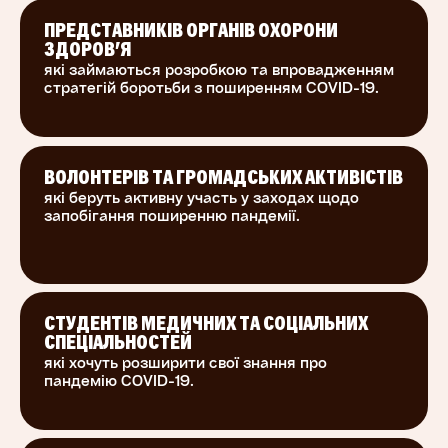
громадського здоров’я МОЗ України. Державна
установа, що відповідає за формування
ПРЕДСТАВНИКІВ ОРГАНІВ ОХОРОНИ
ЗДОРОВ'Я
культури здоров’я у населення України,
які займаються розробкою та впровадженням
моніторинг і профілактику захворювань,
стратегій боротьби з поширенням COVID-19.
епідеміологічний нагляд, боротьбу з епідеміями
і біологічну безпеку.
Інформаційний партнер - INgenius. Перший
ВОЛОНТЕРІВ ТА ГРОМАДСЬКИХ АКТИВІСТІВ
україномовний медіа-ресурс для розвитку
які беруть активну участь у заходах щодо
запобігання поширенню пандемії.
медицини та науки в Україні, команда якого
пропагандує доказову медицину серед
спільноти лікарів.
СТУДЕНТІВ МЕДИЧНИХ ТА СОЦІАЛЬНИХ
СПЕЦІАЛЬНОСТЕЙ
які хочуть розширити свої знання про
пандемію COVID-19.