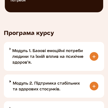
потреби
важливість задоволення емоційних потреб, але
й практичні техніки, які зможуть застосувати
для покращення свого емоційного стану й
турботи про себе.
Програма курсу
Курс проводиться за підтримки Посольства
США в Україні. Погляди авторів курсу не
обов’язково збігаються з офіційною позицією
Модуль 1. Базові емоційні потреби
уряду США.
людини та їхній вплив на психічне
здоров’я.
Модуль 2. Підтримка стабільних
та здорових стосунків.