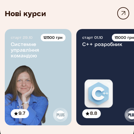
Нові курси
12500 грн
15000 гр
старт 29.10
старт 01.10
Системне
C++ розробник
управління
командою
9.7
8.8