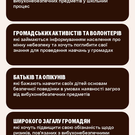
вибухонебезпечних предметів у шкільний
Курс розроблений відповідно до вимог
процес
Закону України «Про протимінну діяльність в
Україні»
й Міжнародних стандартів протимінної
ГРОМАДСЬКИХ АКТИВІСТІВ ТА ВОЛОНТЕРІВ
діяльності (IMAS) та призначений для
які займаються інформуванням населення про
підготовки інструкторів з навчання населення,
мінну небезпеку та хочуть поглибити свої
яке живе/працює на територіях, де є
знання для проведення навчань у громадах
масштабна і довготривала проблема мінної
небезпеки.
БАТЬКІВ ТА ОПІКУНІВ
які бажають навчити своїх дітей основам
безпечної поведінки в умовах наявності загроз
від вибухонебезпечних предметів
ШИРОКОГО ЗАГАЛУ ГРОМАДЯН
які хочуть підвищити свою обізнаність щодо
ризиків, пов'язаних з вибухонебезпечними