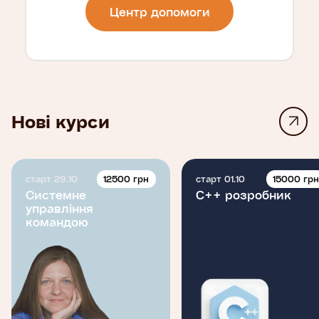
Центр допомоги
Нові курси
12500 грн
15000 гр
старт 29.10
старт 01.10
Системне
C++ розробник
управління
командою