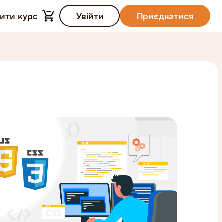
ити курс
Увійти
Приєднатися