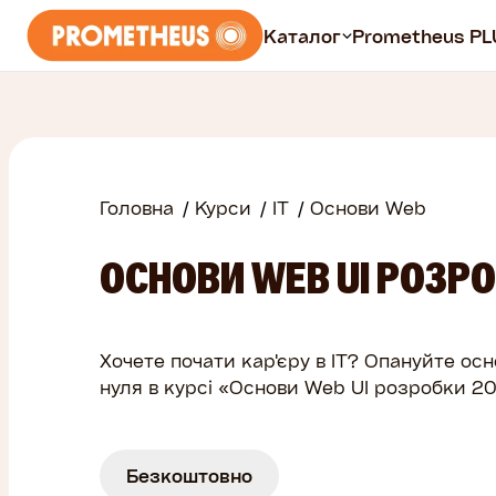
Каталог
Prometheus PL
Курси
Всі курси
Головна
Курси
ІТ
Основи Web
Безплатні
ОСНОВИ WEB UI РОЗРО
Prometheus PLUS
Хочете почати кар'єру в IT? Опануйте ос
нуля в курсі «Основи Web UI розробки 2
Безкоштовно