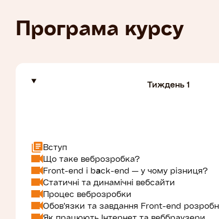
Програма курсу
Тиждень 1
Вступ
Що таке веброзробка?
Front-end і back-end — у чому різниця?
Статичні та динамічні вебсайти
Процес веброзробки
Обов'язки та завдання Front-end розроб
Як працюють Інтернет та веббраузери