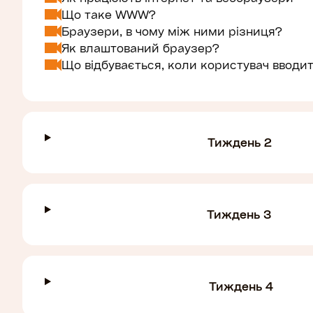
Що таке WWW?
Браузери, в чому між ними різниця?
Як влаштований браузер?
Що відбувається, коли користувач вводи
Тиждень 2
Тиждень 3
Тиждень 4