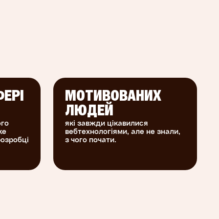
ФЕРІ
МОТИВОВАНИХ
ЛЮДЕЙ
ого
які завжди цікавилися
ке
вебтехнологіями, але не знали,
озробці
з чого почати.