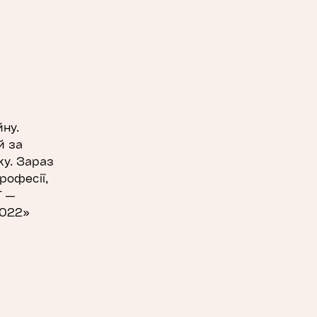
ну.
й за
у. Зараз
рофесії,
T —
2022»
процеси
рстку
стинами.