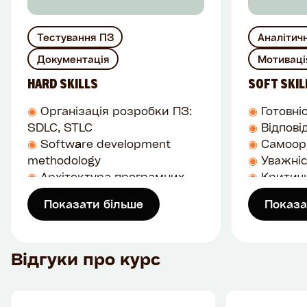
Тестування ПЗ
Аналітич
Документація
Мотиваці
HARD SKILLS
SOFT SKIL
◉
Організація розробки ПЗ:
◉
Готовні
SDLC, STLC
◉
Відпові
◉
Software development
◉
Самоорг
methodology
◉
Уважніс
◉
Архітектура програмних
◉
Критич
рішень
◉
Уміння 
Показати більше
Показа
◉
Рівні тестування:
аналізув
Component, Integration,
◉
Розв’яз
System, Acceptance testing
◉
Гнучкіст
Відгуки про курс
◉
Види тестування
змін
◉
Тестова документація
◉
Комунік
◉
Дефект, робота з
◉
Робота 