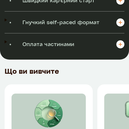
•
Швидкий кар’єрний старт
•
Гнучкий self-paced формат
•
Оплата частинами
Що ви вивчите