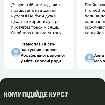
дефектами
◉
Тайм-м
Дякую всій команді, яка
Пройшовш
◉
Jira
◉
Навички
працювала над даним
Promethe
◉
Основи тестування
курсом! Це були дуже
залишила
мобільних та вебдодатків
цікаві та корисні зустрічі
задоволен
◉
Вебтехнології: HTTP, XML,
протягом трьох місяців.
можливіс
HTML, CSS, JavaScript
Особлива подяка Антону
познайом
◉
Бази даних та SQL
Мужайлу та Олегу Морозу
прекрасн
◉
Linux
за їхній професіоналізм
Станіслав Лисюк,
чудовими
◉
Основи віртуалізації
та зрозуміле викладання
заступник голови
за цікаву 
◉
Функціонування хмарних
матеріалів курсу. Разом
Корабельної районної
інформаці
Анна
сервісів: IaaS, PaaS, SaaS
до перемоги!
у місті Херсоні ради
світ ІТ.
мама
КОМУ ПІДІЙДЕ КУРС?