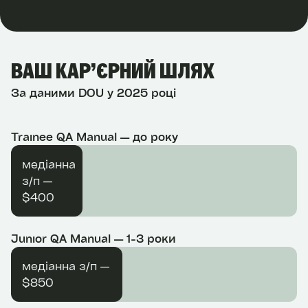
ВАШ КАР’ЄРНИЙ ШЛЯХ
За даними DOU у 2025 році
Trainee QA Manual — до року
медіанна
з/п —
$400
Junior QA Manual — 1-3 роки
медіанна з/п —
$850