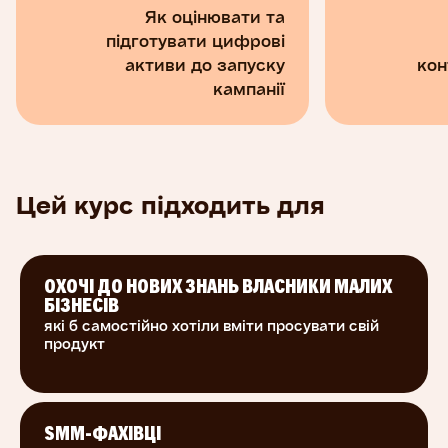
Digital Media and Marketing Principles
доступний
Як оцінювати та
англійською мовою на платформі Coursera.
підготувати цифрові
Курс перекладено українською мовою з
активи до запуску
кон
дозволу Університету Іллінойсу.
кампанії
Цей курс підходить для
ОХОЧІ ДО НОВИХ ЗНАНЬ ВЛАСНИКИ МАЛИХ
БІЗНЕСІВ
які б самостійно хотіли вміти просувати свій
продукт
SMM-ФАХІВЦІ