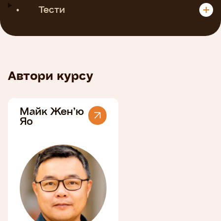
•
Тести
Автори курсу
Майк Жен’ю
Яо