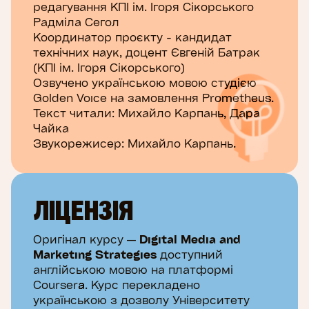
редагування КПІ ім. Ігоря Сікорського
Радміла Сегол
Координатор проєкту - кандидат
технічних наук, доцент Євгеній Батрак
(КПІ ім. Ігоря Сікорського)
Озвучено українською мовою студією
Golden Voice на замовлення Prometheus.
Текст читали: Михайло Карпань, Дара
Чайка
Звукорежисер: Михайло Карпань.
ЛІЦЕНЗІЯ
Оригінал курсу —
Digital Media and
Marketing Strategies
доступний
англійською мовою на платформі
Coursera. Курс перекладено
українською з дозволу Університету