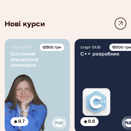
Нові курси
12500 грн
15000 гр
старт 29.10
старт 01.10
Системне
C++ розробник
управління
командою
9.7
8.8