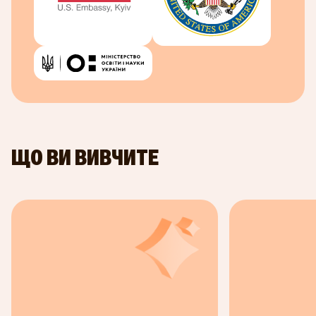
використовувати соцмережі як медіа.
ПРО УНІВЕРСИТЕТ ТА АВТОРІВ
Автор курсу — професор цифрових медіа та
директор Інституту комунікацій Університету
Іллінойсу (Урбана-Шампейн) Майк Яо.
Університет Іллінойсу (Урбана-Шампейн) —
ЩО ВИ ВИВЧИТЕ
університет з найстарішою у світі навчальною
програмою з дослідження медіа та комунікацій.
Один з 30 найкращих університетів у США за
версією Forbes. Серед вихованців університету
— 30 Нобелівських лауреатів, 27 лауреатів
Пулітцерівської премії, два власники медалі
Філдса та два лауреати премії Тюрінга.
Оригінал курсу —