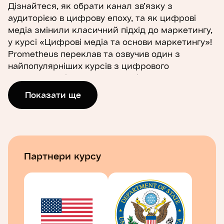
Дізнайтеся, як обрати канал зв’язку з
аудиторією в цифрову епоху, та як цифрові
медіа змінили класичний підхід до маркетингу,
у курсі «Цифрові медіа та основи маркетингу»!
Prometheus переклав та озвучив один з
найпопулярніших курсів з цифрового
маркетингу від професора Університету
Іллінойсу (Урбана-Шампейн) Майка Яо, який
Показати ще
допоможе вам зрозуміти, як поєднати процеси,
що лежать в основі маркетингових комунікацій,
з основними особливостями новітніх
медіатехнологій.
Партнери курсу
Запрошуємо у мандрівку світом сучасних
цифрових комунікацій за допомогою
вигадливих практичних завдань, наочних
матеріалів та вправ. Ви дослідите основні
напрямки розвитку сучасних цифрових медіа
(зокрема, мобільних медіа) та дізнаєтеся, як