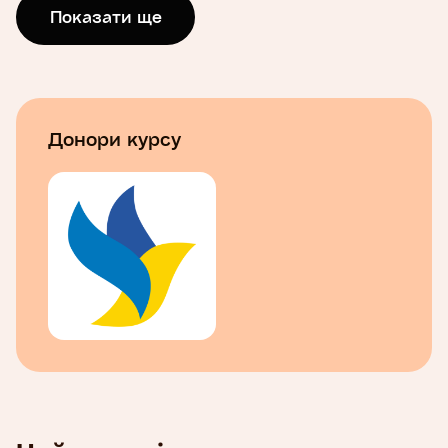
може врятувати життя.
Показати ще
На курсі «Перша домедична допомога в умовах
війни» ви дізнаєтеся, як зупиняти кровотечу з
використанням тампонади та джгутів, як діяти
при опіках тіла, переохолодженні, зупинці
Донори курсу
серця тощо. Курс охоплює найважливіші
техніки та знання від сертифікованих
спеціалістів.
НА ЦЬОМУ КУРСІ ВИ:
дізнаєтеся про алгоритм MARCHE та його
складові, факти про кров, ознаки кровотечі
та кровоспинні засоби, джгути та важливі
принципи роботи з ними, основи зовнішнього
масажу серця та методи зупинки
немасивних кровотеч, дії для зігрівання