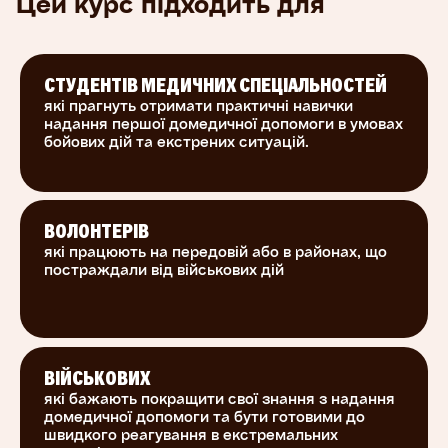
Цей курс підходить для
потерпілого та опіках трьох ступенів, а також
загальну хронологію надання допомоги
навчитеся зупиняти кровотечу методом
накладання джгута (турнікету), тампонади та
СТУДЕНТІВ МЕДИЧНИХ СПЕЦІАЛЬНОСТЕЙ
створювати джгути з підручних матеріалів,
які прагнуть отримати практичні навички
надання першої домедичної допомоги в умовах
оцінювати свідомість постраждалого та
бойових дій та екстрених ситуацій.
звільняти дихальні шляхи, здійснювати
зовнішній масаж серця, проводити огляд
постраждалого та викликати швидку
ВОЛОНТЕРІВ
Курс створено за фінансової підтримки
які працюють на передовій або в районах, що
постраждали від військових дій
провідного українського благодійного фонду в
США «Nova Ukraine», який сприяє всебічному
розвитку України з 2014. Об’єднання
організовує збір гуманітарної допомоги для
постраждалих під час війни, підтримує освітні
ВІЙСЬКОВИХ
проєкти, культурні заходи та всіляко допомагає
які бажають покращити свої знання з надання
домедичної допомоги та бути готовими до
зміцненню громадянського суспільства в
швидкого реагування в екстремальних
Україні.