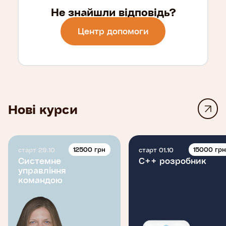
Не знайшли відповідь?
Центр допомоги
Нові курси
12500 грн
15000 гр
старт 29.10
старт 01.10
Системне
C++ розробник
управління
командою