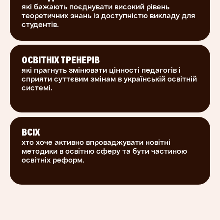
мислення та особистості із прагненням до
які бажають поєднувати високий рівень
критичного мислення
теоретичних знань із доступністю викладу для
студентів.
Застосовувати стратегії та процедури
критичного мислення для розв'язування
проблемних задач та самовдосконалення.
ОСВІТНІХ ТРЕНЕРІВ
Розуміти, коли потрібно застосовувати
які прагнуть змінювати цінності педагогів і
критичне мислення та стадії його
сприяти суттєвим змінам в українській освітній
системі.
розгортання.
Створювати належні умови для розвитку
критичного мислення учнів.
Підвищити власну ефективність та успішність
ВСІХ
хто хоче активно впроваджувати новітні
схвалюваних рішень.
методики в освітню сферу та бути частиною
освітніх реформ.