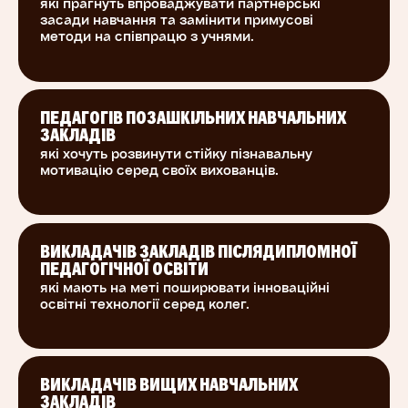
які прагнуть впроваджувати партнерські
успішності вашої викладацької діяльності. Ви
засади навчання та замінити примусові
зможете цілеспрямовано моделювати емоції
методи на співпрацю з учнями.
під час освітнього процесу, розробити власні
методики навчання, засновані на теорії
розвитку критичного мислення. Відеолекції,
завдання та форум курсу будуть доступні
ПЕДАГОГІВ ПОЗАШКІЛЬНИХ НАВЧАЛЬНИХ
ЗАКЛАДІВ
постійно.
які хочуть розвинути стійку пізнавальну
мотивацію серед своїх вихованців.
У курсі ви навчитеся
Встановлювати суттєві ознаки критичного
ВИКЛАДАЧІВ ЗАКЛАДІВ ПІСЛЯДИПЛОМНОЇ
мислення.
ПЕДАГОГІЧНОЇ ОСВІТИ
які мають на меті поширювати інноваційні
Відрізняти навчання критичного мислення від
освітні технології серед колег.
його імітації.
Визначати сфери, де критичне мислення
стане в пригоді.
ВИКЛАДАЧІВ ВИЩИХ НАВЧАЛЬНИХ
Розпізнавати властивості критичного
ЗАКЛАДІВ