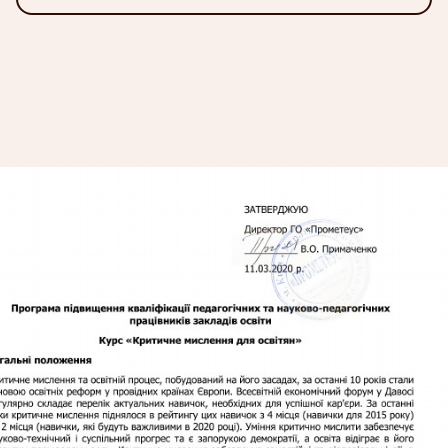
Міністерства закордонних справ Чеськой
Руспубліки