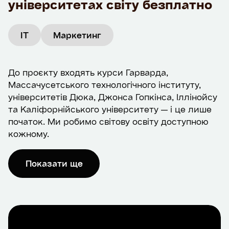
університетах світу безплатно
IT
Маркетинг
До проєкту входять курси Гарварда,
Массачусетського технологічного інституту,
університетів Дюка, Джонса Гопкінса, Іллінойсу
та Каліфорнійського університету — і це лише
початок. Ми робимо світову освіту доступною
кожному.
Проєкт реалізовано Prometheus у партнерстві з
Показати ще
Міністерством освіти і науки України, та
профінансовано за рахунок гранту Державного
департаменту США. Погляди, висновки та
рекомендації, викладені в ньому, належать
автору(ам) і не обов’язково відображають