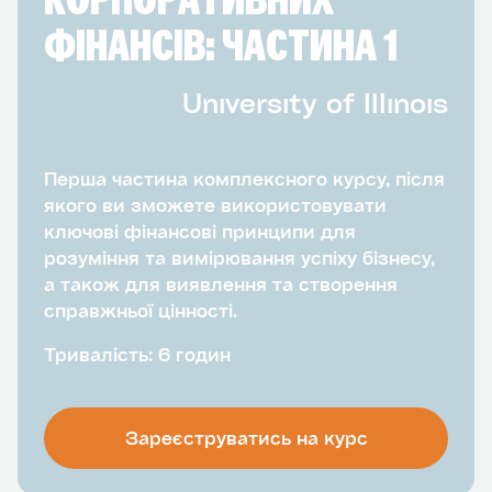
КОРПОРАТИВНИХ
ФІНАНСІВ: ЧАСТИНА 1
University of Illinois
Перша частина комплексного курсу, після
якого ви зможете використовувати
ключові фінансові принципи для
розуміння та вимірювання успіху бізнесу,
а також для виявлення та створення
справжньої цінності.
Тривалість: 6 годин
Зареєструватись на курс