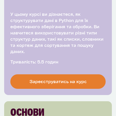
У цьому курсі ви дізнаєтеся, як
структурувати дані в Python для їх
ефективного зберігання та обробки. Ви
навчитеся використовувати різні типи
структур даних, такі як списки, словники
та кортеж для сортування та пошуку
даних.
Тривалість: 5.5 годин
Зареєструватись на курс
ОСНОВИ